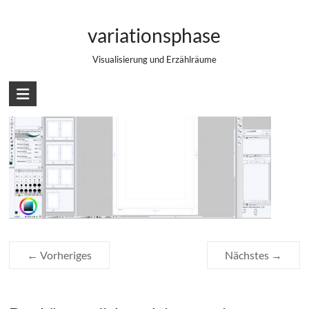
Zum
Manga Studio 5 ex
Inhalt
variationsphase
springen
Visualisierung und Erzählräume
← Vorheriges
Nächstes →