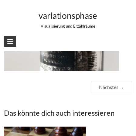
Zum
Verklumpte Tusche retten
Inhalt
variationsphase
springen
Visualisierung und Erzählräume
Nächstes →
Das könnte dich auch interessieren