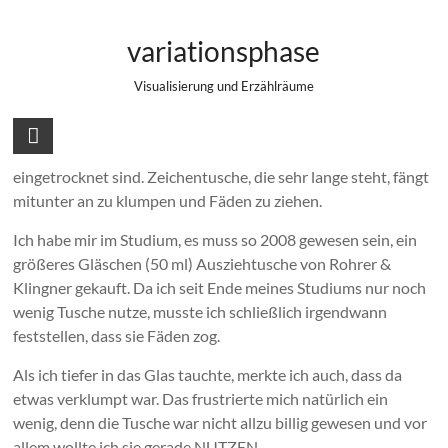
Zum
Verklumpte Tusche retten
Inhalt
variationsphase
springen
Visualisierung und Erzählräume
Der ein oder andere von euch kennt das Problem vielleicht.
Man kramt alte Farben hervor und stellt fest, dass sie
eingetrocknet sind. Zeichentusche, die sehr lange steht, fängt
mitunter an zu klumpen und Fäden zu ziehen.
Ich habe mir im Studium, es muss so 2008 gewesen sein, ein
größeres Gläschen (50 ml) Ausziehtusche von Rohrer &
Klingner gekauft. Da ich seit Ende meines Studiums nur noch
wenig Tusche nutze, musste ich schließlich irgendwann
feststellen, dass sie Fäden zog.
Als ich tiefer in das Glas tauchte, merkte ich auch, dass da
etwas verklumpt war. Das frustrierte mich natürlich ein
wenig, denn die Tusche war nicht allzu billig gewesen und vor
allem wollte ich sie gerade NUTZEN.