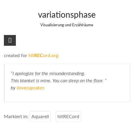
Zum
This blanket is mine.
Inhalt
variationsphase
springen
Visualisierung und Erzählräume
created for
hit
REC
ord.org
“I apologize for the misunderstanding.
This blanket is mine. You can sleep on the floor. ”
by
ilovecupcakes
Markiert in:
Aquarell
hitRECord