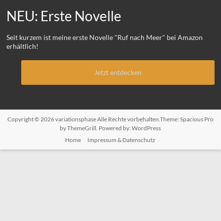
NEU: Erste Novelle
Seit kurzem ist meine erste Novelle "Ruf nach Meer" bei Amazon
erhältlich!
Jetzt entdecken
Copyright © 2026
variationsphase
Alle Rechte vorbehalten.Theme:
Spacious Pro
by ThemeGrill. Powered by:
WordPress
Home
Impressum & Datenschutz