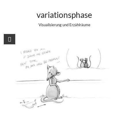
Zum
Missed you
Inhalt
variationsphase
springen
Visualisierung und Erzählräume