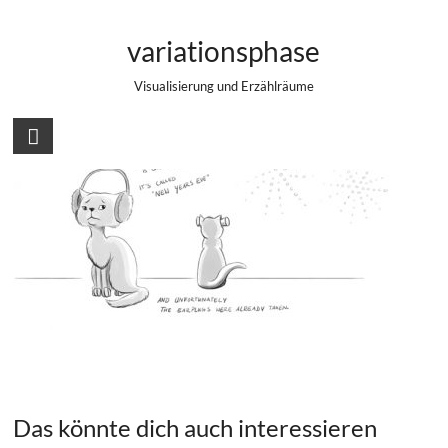
Zum
Doomsday for Cats
Inhalt
variationsphase
springen
Visualisierung und Erzählräume
Das könnte dich auch interessieren