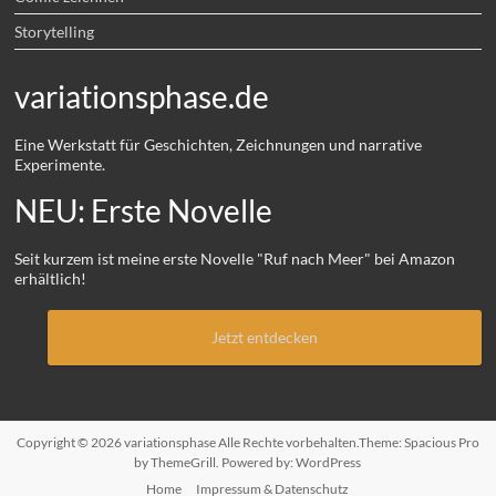
Storytelling
variationsphase.de
Eine Werkstatt für Geschichten, Zeichnungen und narrative
Experimente.
NEU: Erste Novelle
Seit kurzem ist meine erste Novelle "Ruf nach Meer" bei Amazon
erhältlich!
Jetzt entdecken
Copyright © 2026
variationsphase
Alle Rechte vorbehalten.Theme:
Spacious Pro
by ThemeGrill. Powered by:
WordPress
Home
Impressum & Datenschutz