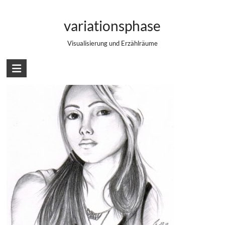
Zum
Bleistiftportrait Ishrat
Inhalt
variationsphase
springen
Visualisierung und Erzählräume