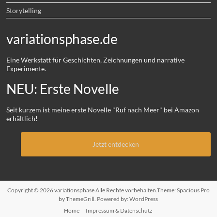
Storytelling
variationsphase.de
Eine Werkstatt für Geschichten, Zeichnungen und narrative
Experimente.
NEU: Erste Novelle
Seit kurzem ist meine erste Novelle "Ruf nach Meer" bei Amazon
erhältlich!
Jetzt entdecken
Copyright © 2026
variationsphase
Alle Rechte vorbehalten.Theme:
Spacious Pro
by ThemeGrill. Powered by:
WordPress
Home
Impressum & Datenschutz