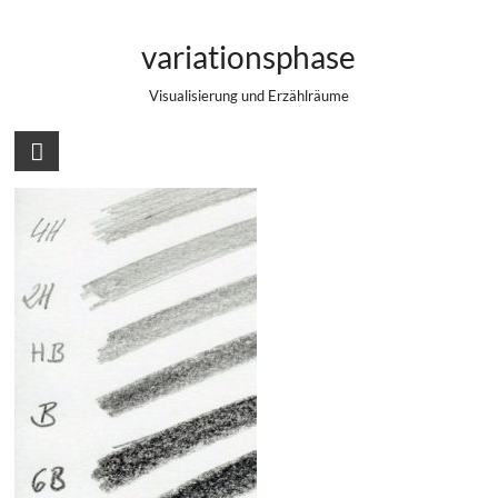
Zum
Verschiedene Härtegrade von
Inhalt
variationsphase
springen
Bleistiften
Visualisierung und Erzählräume