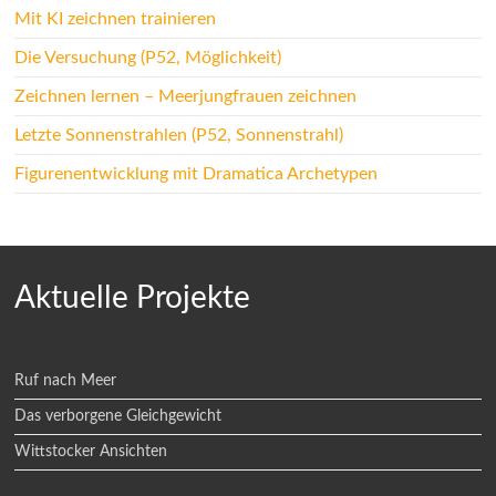
Mit KI zeichnen trainieren
Die Versuchung (P52, Möglichkeit)
Zeichnen lernen – Meerjungfrauen zeichnen
Letzte Sonnenstrahlen (P52, Sonnenstrahl)
Figurenentwicklung mit Dramatica Archetypen
Aktuelle Projekte
Ruf nach Meer
Das verborgene Gleichgewicht
Wittstocker Ansichten