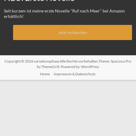
Seit kurzem ist meine erste Novelle "Ruf nach Meer" bei Amazon
erhältlich!
Jetzt entdecken
Copyright © 2026
variationsphase
Alle Rechte vorbehalten.Theme:
Spacious Pro
by ThemeGrill. Powered by:
WordPress
Home
Impressum & Datenschutz