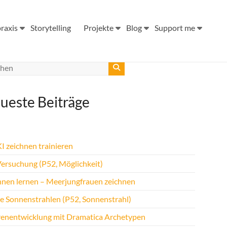
raxis
Storytelling
Projekte
Blog
Support me
ueste Beiträge
I zeichnen trainieren
Versuchung (P52, Möglichkeit)
hnen lernen – Meerjungfrauen zeichnen
te Sonnenstrahlen (P52, Sonnenstrahl)
renentwicklung mit Dramatica Archetypen