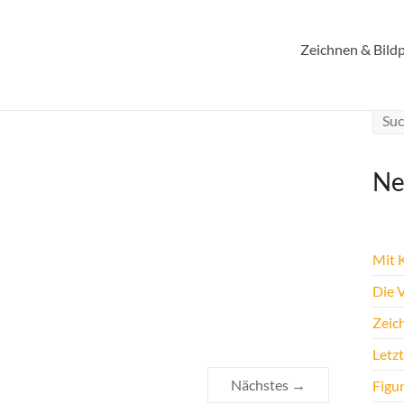
ial
Zeichnen & Bildp
Ne
Mit K
Die 
Zeic
Letz
Nächstes →
Figu