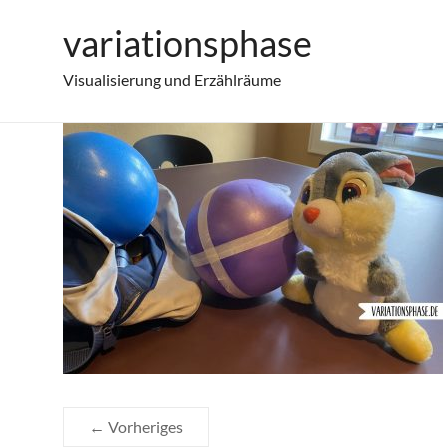
Zum
variationsphase
2026-03-31_workshop-zeichnen-mater
Inhalt
springen
Visualisierung und Erzählräume
← Vorheriges