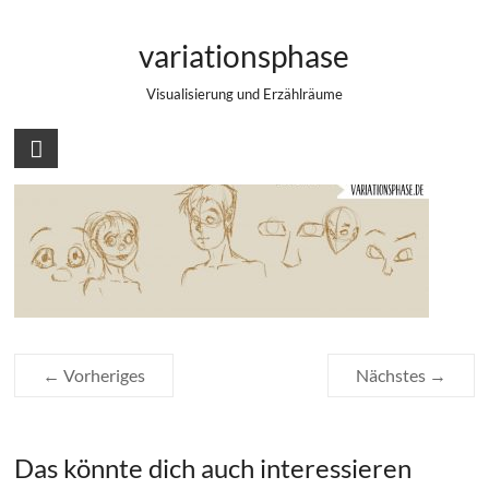
Zum
2026-03-16_bancroft-studies
Inhalt
variationsphase
springen
Visualisierung und Erzählräume
← Vorheriges
Nächstes →
Das könnte dich auch interessieren