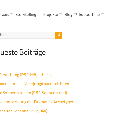
raxis
Storytelling
Projekte
Blog
Support me
ueste Beiträge
Versuchung (P52, Möglichkeit)
hnen lernen – Meerjungfrauen zeichnen
te Sonnenstrahlen (P52, Sonnenstrahl)
renentwicklung mit Dramatica Archetypen
r alten Scheune (P52, Ball)