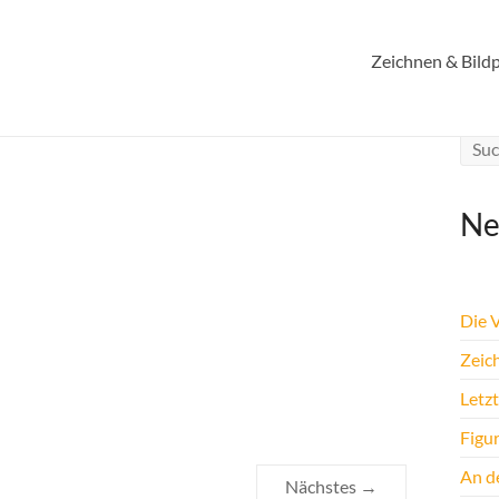
Zeichnen & Bildp
Ne
Die 
Zeic
Letz
Figu
An de
Nächstes →