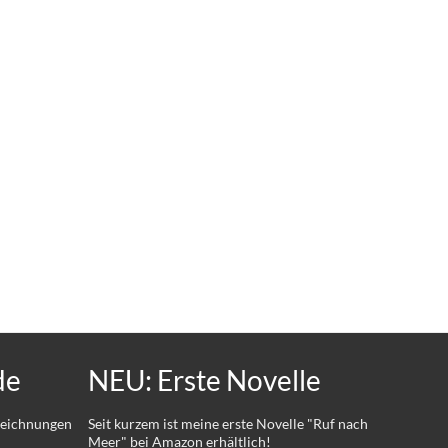
de
NEU: Erste Novelle
 Zeichnungen
Seit kurzem ist meine erste Novelle "Ruf nach
Meer" bei Amazon erhältlich!