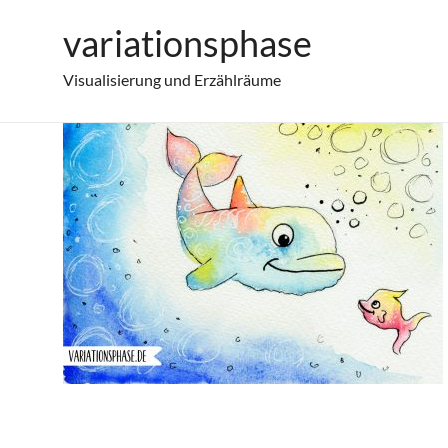
Zum
variationsphase
Happy Animals – Delfin und Fisch
Inhalt
springen
Visualisierung und Erzählräume