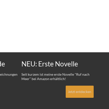
de
NEU: Erste Novelle
 Zeichnungen
Seit kurzem ist meine erste Novelle "Ruf nach
Meer" bei Amazon erhältlich!
Jetzt entdecken