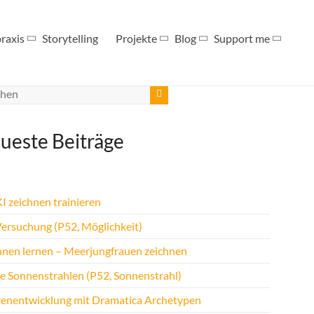
raxis
Storytelling
Projekte
Blog
Support me
ueste Beiträge
I zeichnen trainieren
Versuchung (P52, Möglichkeit)
hnen lernen – Meerjungfrauen zeichnen
te Sonnenstrahlen (P52, Sonnenstrahl)
renentwicklung mit Dramatica Archetypen