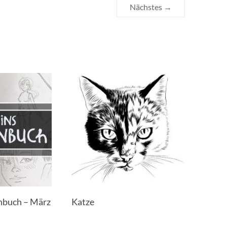
Nächstes →
enbuch – März
Katze