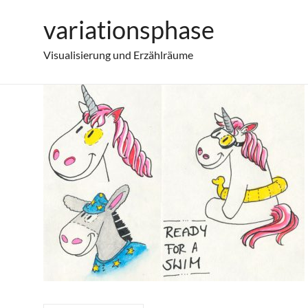
Zum
variationsphase
Einhorn und Esel
Inhalt
springen
Visualisierung und Erzählräume