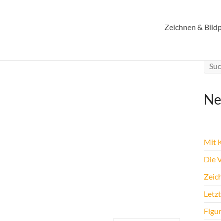
Zeichnen & Bildp
Ne
Mit K
Die 
Zeic
Letz
Figu