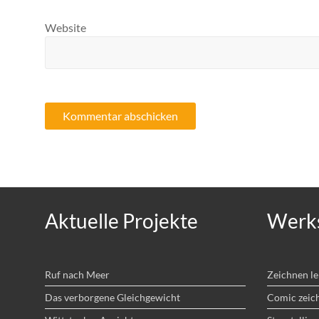
Website
Aktuelle Projekte
Werks
Ruf nach Meer
Zeichnen l
Das verborgene Gleichgewicht
Comic zeic