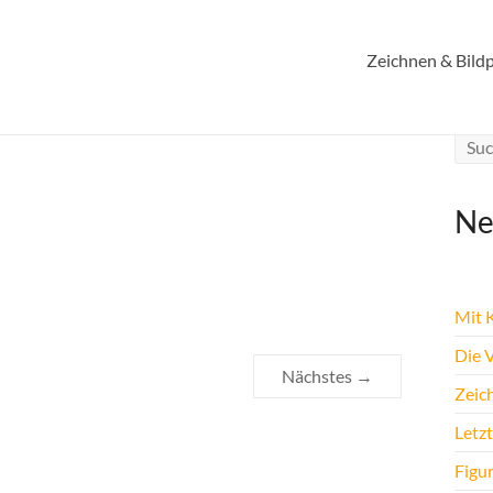
Zeichnen & Bildp
Ne
Mit K
Die 
Nächstes →
Zeic
Letz
Figu