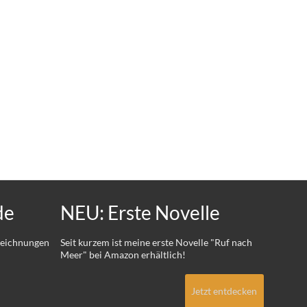
de
NEU: Erste Novelle
 Zeichnungen
Seit kurzem ist meine erste Novelle "Ruf nach
Meer" bei Amazon erhältlich!
Jetzt entdecken