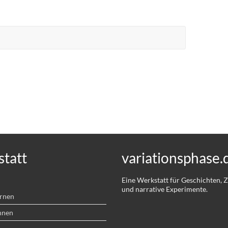
tatt
variationsphase.
Eine Werkstatt für Geschichten,
und narrative Experimente.
ernen
hnen