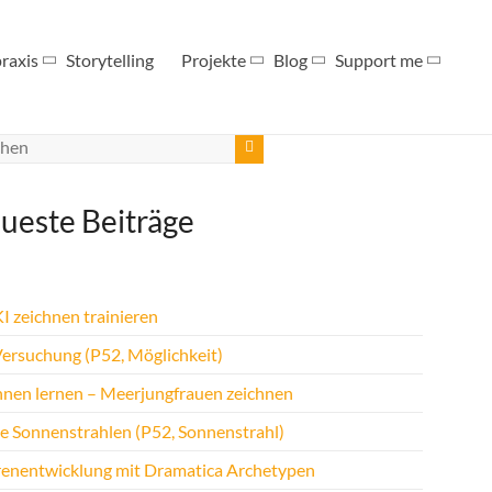
raxis
Storytelling
Projekte
Blog
Support me
ueste Beiträge
I zeichnen trainieren
Versuchung (P52, Möglichkeit)
hnen lernen – Meerjungfrauen zeichnen
te Sonnenstrahlen (P52, Sonnenstrahl)
renentwicklung mit Dramatica Archetypen