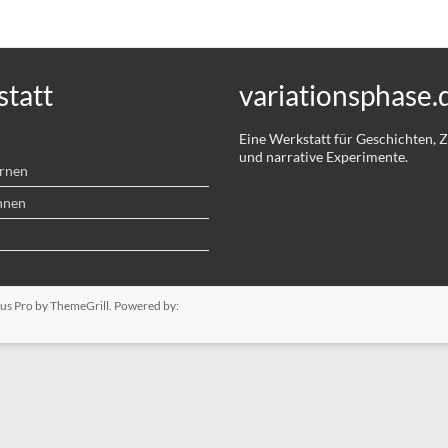
tatt
variationsphase.
Eine Werkstatt für Geschichten,
und narrative Experimente.
ernen
hnen
us Pro
by ThemeGrill. Powered by: