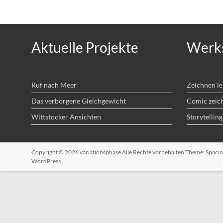
Aktuelle Projekte
Werks
Ruf nach Meer
Zeichnen l
Das verborgene Gleichgewicht
Comic zeic
Wittstocker Ansichten
Storytelling
Copyright © 2026
variationsphase
Alle Rechte vorbehalten.Theme:
Spacio
WordPress