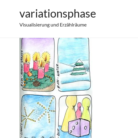
Zum
variationsphase
Doodles von 134 bis 137
Inhalt
springen
Visualisierung und Erzählräume