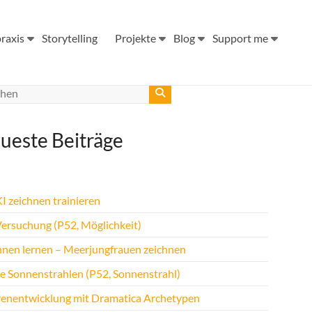
raxis
Storytelling
Projekte
Blog
Support me
ueste Beiträge
I zeichnen trainieren
Versuchung (P52, Möglichkeit)
hnen lernen – Meerjungfrauen zeichnen
te Sonnenstrahlen (P52, Sonnenstrahl)
renentwicklung mit Dramatica Archetypen