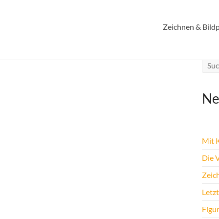
Zeichnen & Bildp
Ne
Mit K
Die 
Zeic
Letz
Figu