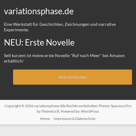
variationsphase.de
Eine Werkstatt für Geschichten, Zeichnungen und narrative
Experimente.
NEU: Erste Novelle
Seit kurzem ist meine erste Novelle "Ruf nach Meer" bei Amazon
erhältlich!
Jetzt entdecken
Copyright © 2026
variationsphase
Alle Rechte vorbehalten.Theme:
Spacious Pro
by ThemeGrill. Powered by:
WordPress
Home
Impressum & Datenschutz