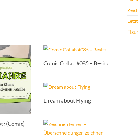
Zeic
Letz
Figu
Comic Collab #085 – Besitz
Dream about Flying
t? (Comic)