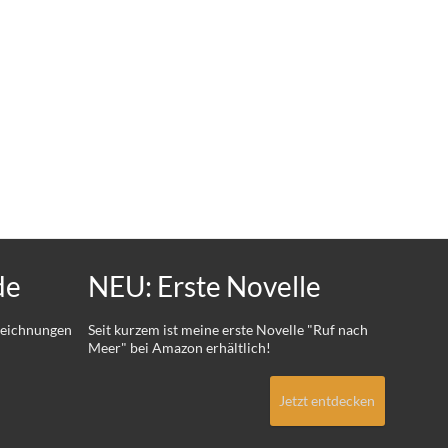
de
NEU: Erste Novelle
 Zeichnungen
Seit kurzem ist meine erste Novelle "Ruf nach
Meer" bei Amazon erhältlich!
Jetzt entdecken