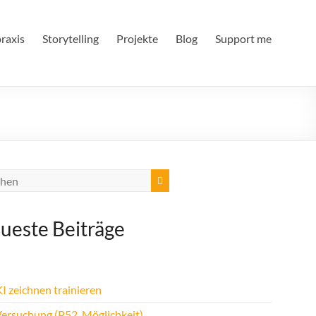
raxis
Storytelling
Projekte
Blog
Support me
ueste Beiträge
I zeichnen trainieren
Versuchung (P52, Möglichkeit)