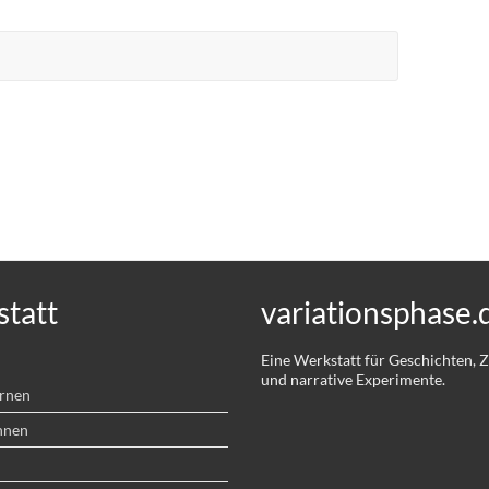
tatt
variationsphase.
Eine Werkstatt für Geschichten,
und narrative Experimente.
ernen
hnen