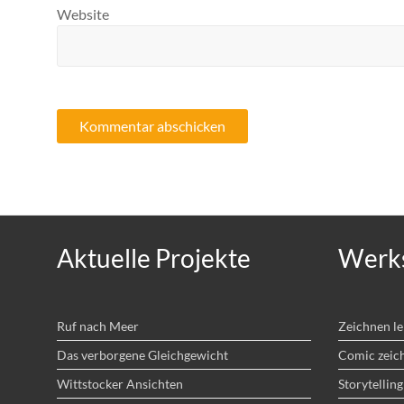
Website
Aktuelle Projekte
Werks
Ruf nach Meer
Zeichnen l
Das verborgene Gleichgewicht
Comic zeic
Wittstocker Ansichten
Storytelling