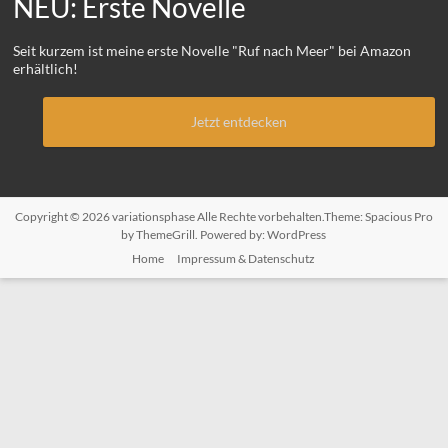
NEU: Erste Novelle
Seit kurzem ist meine erste Novelle "Ruf nach Meer" bei Amazon
erhältlich!
Jetzt entdecken
Copyright © 2026
variationsphase
Alle Rechte vorbehalten.Theme:
Spacious Pro
by ThemeGrill. Powered by:
WordPress
Home
Impressum & Datenschutz