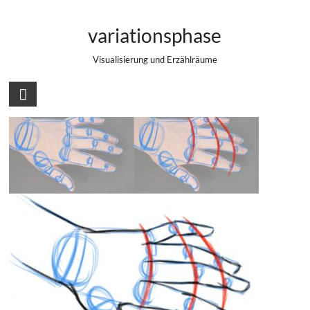
Zum
Hände zeichnen – Grundformen
Inhalt
variationsphase
springen
erkennen
Visualisierung und Erzählräume