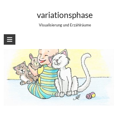
Zum
Baby und Katzen
Inhalt
variationsphase
springen
Visualisierung und Erzählräume