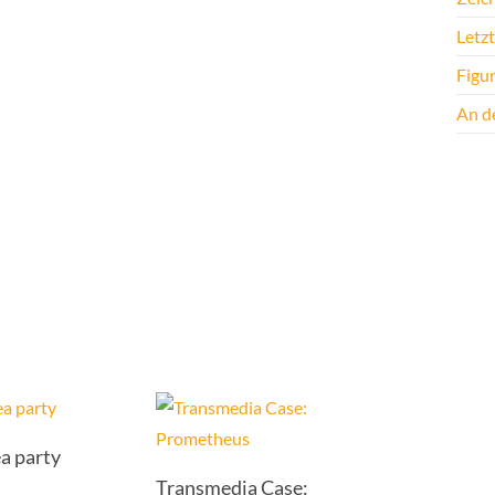
Letz
Figu
An de
a party
Transmedia Case: