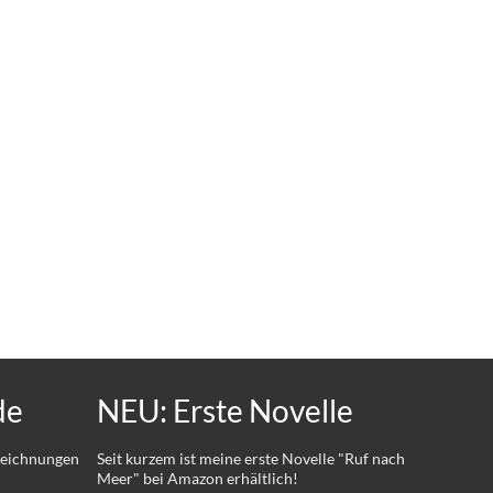
de
NEU: Erste Novelle
 Zeichnungen
Seit kurzem ist meine erste Novelle "Ruf nach
Meer" bei Amazon erhältlich!