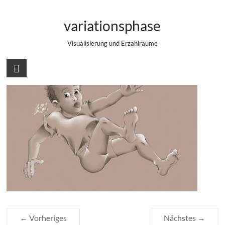
Zum
Sich fallen lassen – fertiges Bild
Inhalt
variationsphase
springen
Visualisierung und Erzählräume
← Vorheriges
Nächstes →