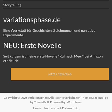
Storytelling
variationsphase.de
Eine Werkstatt für Geschichten, Zeichnungen und narrative
Experimente.
NEU: Erste Novelle
Seit kurzem ist meine erste Novelle "Ruf nach Meer" bei Amazon
erhältlich!
Jetzt entdecken
Copyright © 2026
variationsphase
Alle Rechte vorbehalten.Theme:
Spacious Pro
by ThemeGrill. Powered by:
WordPress
Home
Impressum & Datenschutz