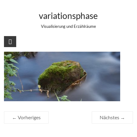
Zum
An der Jagst
Inhalt
variationsphase
springen
Visualisierung und Erzählräume
← Vorheriges
Nächstes →