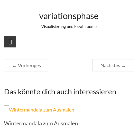
Zum
Mit Hilfe der Funktion Statistik lassen
Inhalt
variationsphase
springen
sich Stapeleffekte erzeugen
Visualisierung und Erzählräume
← Vorheriges
Nächstes →
Das könnte dich auch interessieren
Wintermandala zum Ausmalen