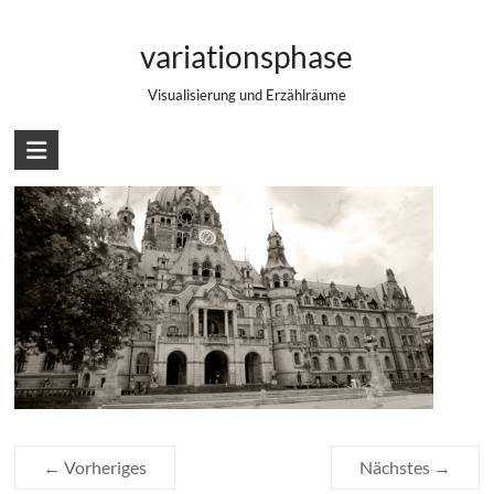
Zum
Rathaus Hannover Sepia
Inhalt
variationsphase
springen
Visualisierung und Erzählräume
← Vorheriges
Nächstes →