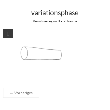
Zum
Animation Zylinderdrehung
Inhalt
variationsphase
springen
Visualisierung und Erzählräume
← Vorheriges