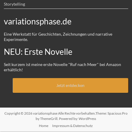
Storytelling
variationsphase.de
Eine Werkstatt für Geschichten, Zeichnungen und narrative
Experimente.
NEU: Erste Novelle
Seit kurzem ist meine erste Novelle "Ruf nach Meer" bei Amazon
erhältlich!
Jetzt entdecken
Copyright © 2026
variationsphase
Alle Rechte vorbehalten.Theme:
Spacious Pro
by ThemeGrill. Powered by:
WordPress
Home
Impressum & Datenschutz