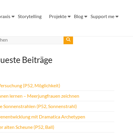
raxis
Storytelling
Projekte
Blog
Support me
ueste Beiträge
Versuchung (P52, Möglichkeit)
hnen lernen – Meerjungfrauen zeichnen
te Sonnenstrahlen (P52, Sonnenstrahl)
renentwicklung mit Dramatica Archetypen
r alten Scheune (P52, Ball)