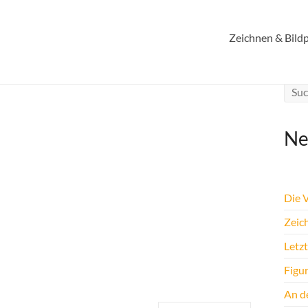
Zeichnen & Bildp
Ne
Die 
Zeic
Letz
Figu
An de