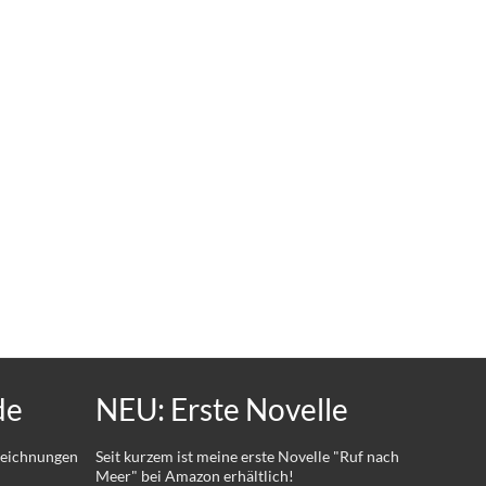
de
NEU: Erste Novelle
 Zeichnungen
Seit kurzem ist meine erste Novelle "Ruf nach
Meer" bei Amazon erhältlich!