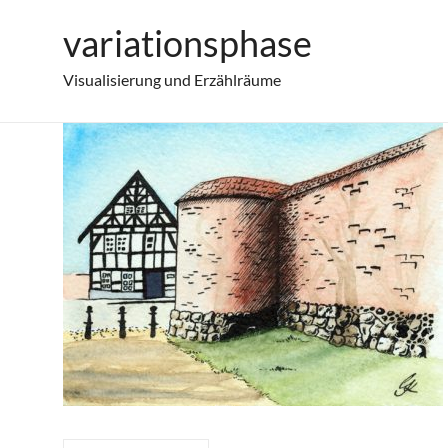
Zum
variationsphase
Blick auf das letzte Giebelhaus
Inhalt
springen
Visualisierung und Erzählräume