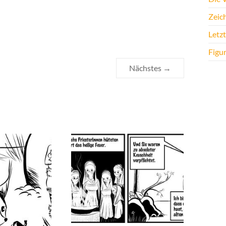
Zeic
Letz
Figu
Nächstes →