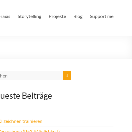
raxis
Storytelling
Projekte
Blog
Support me
ueste Beiträge
I zeichnen trainieren
Versuchung (P52, Möglichkeit)