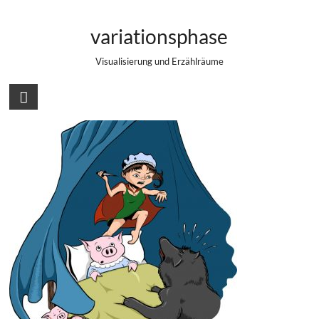
Zum
Three Little Pigs Redux
Inhalt
variationsphase
springen
Visualisierung und Erzählräume