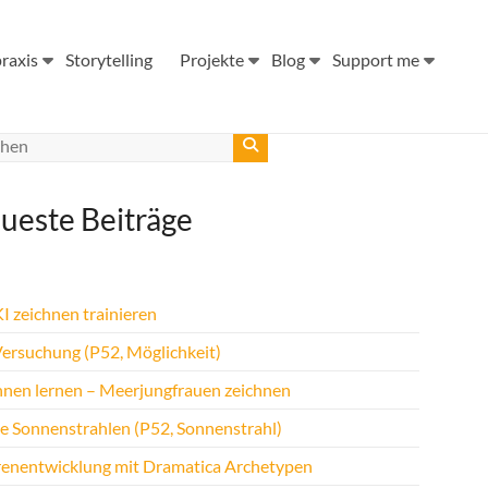
raxis
Storytelling
Projekte
Blog
Support me
ueste Beiträge
I zeichnen trainieren
Versuchung (P52, Möglichkeit)
hnen lernen – Meerjungfrauen zeichnen
te Sonnenstrahlen (P52, Sonnenstrahl)
renentwicklung mit Dramatica Archetypen