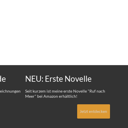
de
NEU: Erste Novelle
 Zeichnungen
Seit kurzem ist meine erste Novelle "Ruf nach
Meer" bei Amazon erhältlich!
Jetzt entdecken