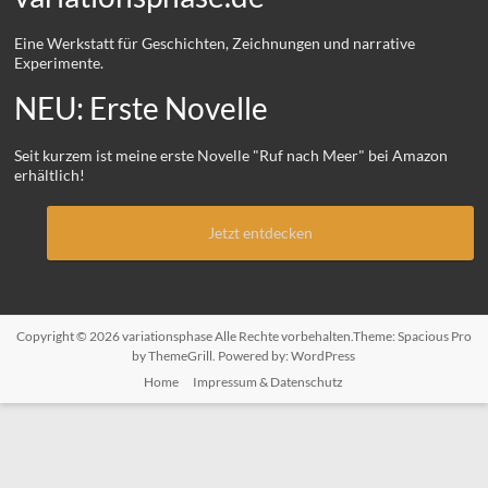
Eine Werkstatt für Geschichten, Zeichnungen und narrative
Experimente.
NEU: Erste Novelle
Seit kurzem ist meine erste Novelle "Ruf nach Meer" bei Amazon
erhältlich!
Jetzt entdecken
Copyright © 2026
variationsphase
Alle Rechte vorbehalten.Theme:
Spacious Pro
by ThemeGrill. Powered by:
WordPress
Home
Impressum & Datenschutz