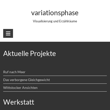
Zum
T-Shirts, Tassen und mehr im Shop
Inhalt
variationsphase
springen
Visualisierung und Erzählräume
Aktuelle Projekte
Ruf nach Meer
Das verborgene Gleichgewicht
Wittstocker Ansichten
Werkstatt