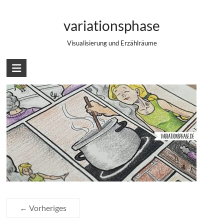
Zum
Teaser: Comic „Kochen“
Inhalt
variationsphase
springen
Visualisierung und Erzählräume
← Vorheriges