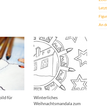
Letz
Figu
An de
ild für
Winterliches
Weihnachtsmandala zum