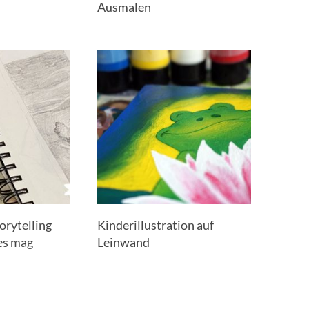
Ausmalen
orytelling
Kinderillustration auf
es mag
Leinwand