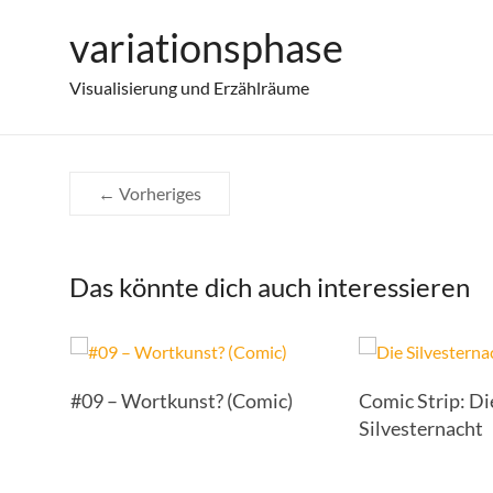
Zum
variationsphase
Weihnachtsmandalas zum Ausmalen
Inhalt
springen
Visualisierung und Erzählräume
← Vorheriges
Das könnte dich auch interessieren
#09 – Wortkunst? (Comic)
Comic Strip: Di
Silvesternacht