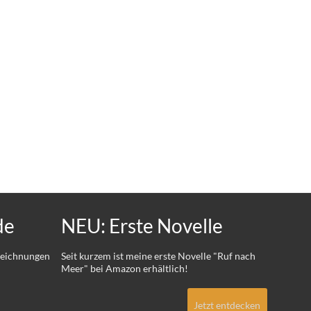
de
NEU: Erste Novelle
 Zeichnungen
Seit kurzem ist meine erste Novelle "Ruf nach
Meer" bei Amazon erhältlich!
Jetzt entdecken