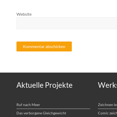
Website
Aktuelle Projekte
Werks
Ruf nach Meer
Zeichnen l
Das verborgene Gleichgewicht
Comic zeic