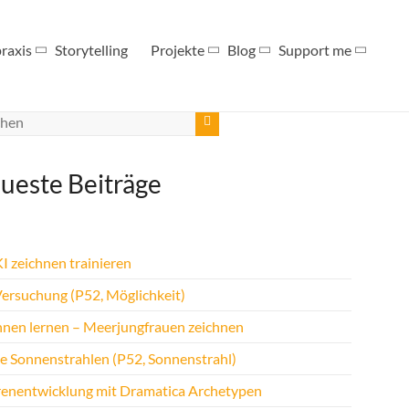
raxis
Storytelling
Projekte
Blog
Support me
ueste Beiträge
I zeichnen trainieren
Versuchung (P52, Möglichkeit)
hnen lernen – Meerjungfrauen zeichnen
te Sonnenstrahlen (P52, Sonnenstrahl)
renentwicklung mit Dramatica Archetypen