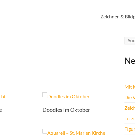
Zeichnen & Bildp
Ne
Mit K
Die 
Zeic
e
Doodles im Oktober
Letz
Figu