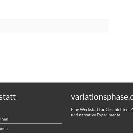
tatt
variationsphase.
Eine Werkstatt für Geschichten,
und narrative Experimente.
ernen
hnen