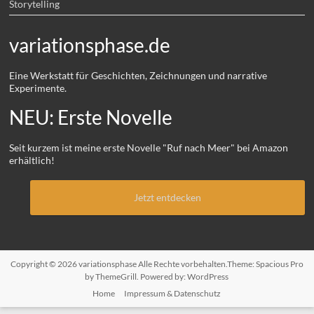
Storytelling
variationsphase.de
Eine Werkstatt für Geschichten, Zeichnungen und narrative
Experimente.
NEU: Erste Novelle
Seit kurzem ist meine erste Novelle "Ruf nach Meer" bei Amazon
erhältlich!
Jetzt entdecken
Copyright © 2026
variationsphase
Alle Rechte vorbehalten.Theme:
Spacious Pro
by ThemeGrill. Powered by:
WordPress
Home
Impressum & Datenschutz