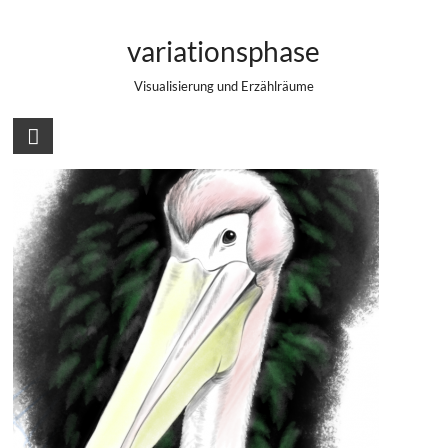
Zum
Beispielbild erstellt mit eigenem Brush
Inhalt
variationsphase
springen
Visualisierung und Erzählräume