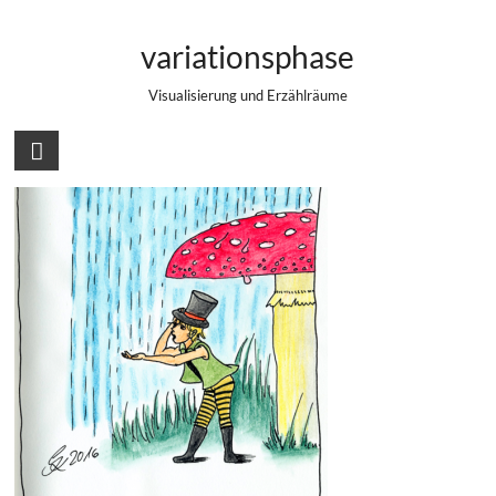
Zum
#19/365 – Toadstool
Inhalt
variationsphase
springen
Visualisierung und Erzählräume