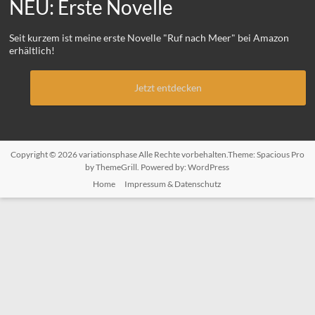
NEU: Erste Novelle
Seit kurzem ist meine erste Novelle "Ruf nach Meer" bei Amazon
erhältlich!
Jetzt entdecken
Copyright © 2026
variationsphase
Alle Rechte vorbehalten.Theme:
Spacious Pro
by ThemeGrill. Powered by:
WordPress
Home
Impressum & Datenschutz