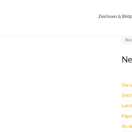
Zeichnen & Bildp
Ne
Die 
Zeic
Letz
Figu
An de