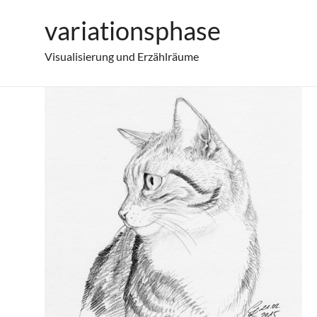
Zum
variationsphase
Cat Portrait with pencils
Inhalt
springen
Visualisierung und Erzählräume