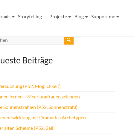
raxis
Storytelling
Projekte
Blog
Support me
ueste Beiträge
Versuchung (P52, Möglichkeit)
hnen lernen – Meerjungfrauen zeichnen
te Sonnenstrahlen (P52, Sonnenstrahl)
renentwicklung mit Dramatica Archetypen
r alten Scheune (P52, Ball)