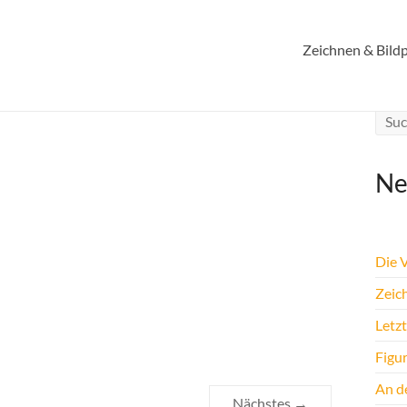
Zeichnen & Bildp
Ne
Die 
Zeic
Letz
Figu
An de
Nächstes →