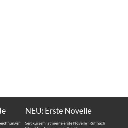
de
NEU: Erste Novelle
 Zeichnungen
Seit kurzem ist meine erste Novelle "Ruf nach