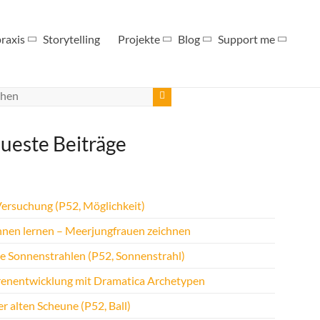
raxis
Storytelling
Projekte
Blog
Support me
ueste Beiträge
Versuchung (P52, Möglichkeit)
hnen lernen – Meerjungfrauen zeichnen
te Sonnenstrahlen (P52, Sonnenstrahl)
renentwicklung mit Dramatica Archetypen
r alten Scheune (P52, Ball)