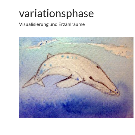
Zum
variationsphase
Arbeitsschritt Rubbelkrepp
Inhalt
springen
Visualisierung und Erzählräume