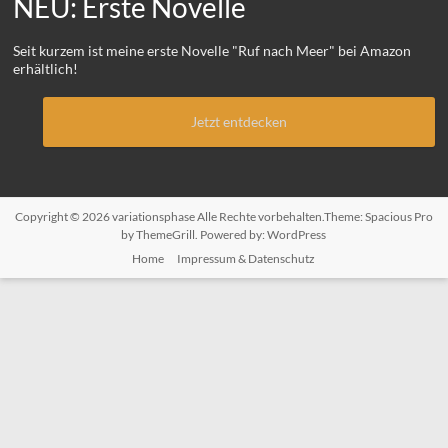
NEU: Erste Novelle
Seit kurzem ist meine erste Novelle "Ruf nach Meer" bei Amazon
erhältlich!
Jetzt entdecken
Copyright © 2026
variationsphase
Alle Rechte vorbehalten.Theme:
Spacious Pro
by ThemeGrill. Powered by:
WordPress
Home
Impressum & Datenschutz