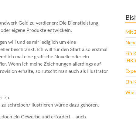
Bis
andwerk Geld zu verdienen: Die Dienstleistung
, oder eigene Produkte entwickeln.
Mit 
en will und es mir lediglich um eine
Neben
 eher beschränkt. Ich will für den Start also erstmal
Ein 
ndlich mal eine grafische Novelle oder ein
IHK 
fler. Wenn ich meine Zeichnungen allerdings auf
Expe
vision erhalte, so rutscht man auch als Illustrator
Ein 
Wie 
rt zu
h zu schreiben/illustrieren würde dazu gehören.
jedoch ein Gewerbe und erfordert – auch