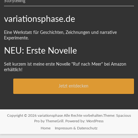
Storytelling
variationsphase.de
Eine Werkstatt für Geschichten, Zeichnungen und narrative
Experimente.
NEU: Erste Novelle
Seit kurzem ist meine erste Novelle "Ruf nach Meer" bei Amazon
erhältlich!
Jetzt entdecken
Copyright © 2026
variationsphase
Alle Rechte vorbehalten.Theme:
Spacious
Pro
by ThemeGrill. Powered by:
WordPress
Home
Impressum & Datenschutz