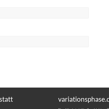
tatt
variationsphase.