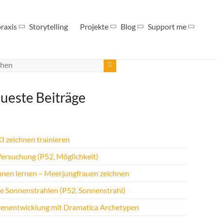
raxis
Storytelling
Projekte
Blog
Support me
ueste Beiträge
I zeichnen trainieren
Versuchung (P52, Möglichkeit)
hnen lernen – Meerjungfrauen zeichnen
te Sonnenstrahlen (P52, Sonnenstrahl)
renentwicklung mit Dramatica Archetypen