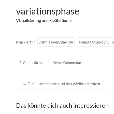
Zum
variationsphase
Comic Strip: Press the Button
Inhalt
springen
Visualisierung und Erzählräume
Markiert in:
John's everyday life
Manga Studio / Clip
Comic Strips
Keine Kommentare
←
Die Hutmacherin und das Weihnachtsfest
Das könnte dich auch interessieren